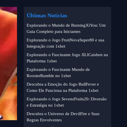
Últimas Notícias
Explorando o Mundo de BurningXiYou: Um
Guia Completo para Iniciantes
Explorando o Jogo FruitNovaSuper80 e sua
Integração com 1xbet
Explorando o Fascinante Jogo JILICaishen na
Plataforma 1xbet
Explorando o Fascinante Mundo de
RoosterRumble no 1xbet
Descubra a Emoção do Jogo BullFever e
Como Ele Funciona na Plataforma 1xbet
Explorando o Jogo SevensFruits20: Diversão
e Estratégia no 1xbet
Descubra o Universo de DevilFire e Suas
Regras Envolventes