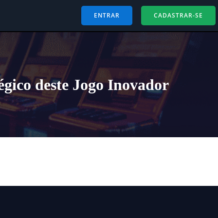
ENTRAR
CADASTRAR-SE
gico deste Jogo Inovador