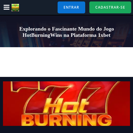
Pular
ENTRAR
CADASTRAR-SE
para
o
conteúdo
Explorando o Fascinante Mundo do Jogo
HotBurningWins na Plataforma 1xbet