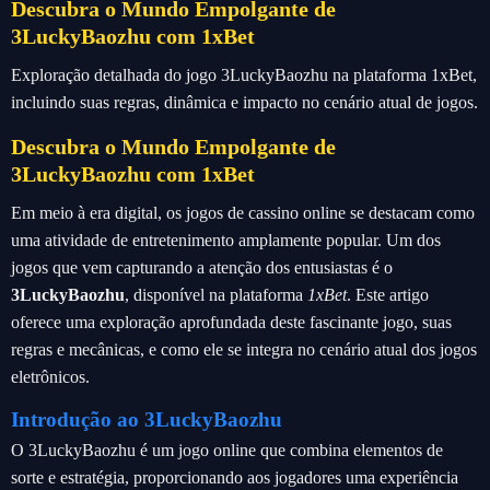
Descubra o Mundo Empolgante de
3LuckyBaozhu com 1xBet
Exploração detalhada do jogo 3LuckyBaozhu na plataforma 1xBet,
incluindo suas regras, dinâmica e impacto no cenário atual de jogos.
Descubra o Mundo Empolgante de
3LuckyBaozhu com 1xBet
Em meio à era digital, os jogos de cassino online se destacam como
uma atividade de entretenimento amplamente popular. Um dos
jogos que vem capturando a atenção dos entusiastas é o
3LuckyBaozhu
, disponível na plataforma
1xBet
. Este artigo
oferece uma exploração aprofundada deste fascinante jogo, suas
regras e mecânicas, e como ele se integra no cenário atual dos jogos
eletrônicos.
Introdução ao 3LuckyBaozhu
O 3LuckyBaozhu é um jogo online que combina elementos de
sorte e estratégia, proporcionando aos jogadores uma experiência