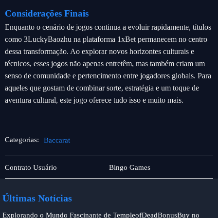
Considerações Finais
Enquanto o cenário de jogos continua a evoluir rapidamente, títulos
como 3LuckyBaozhu na plataforma 1xBet permanecem no centro
dessa transformação. Ao explorar novos horizontes culturais e
técnicos, esses jogos não apenas entretêm, mas também criam um
senso de comunidade e pertencimento entre jogadores globais. Para
aqueles que gostam de combinar sorte, estratégia e um toque de
aventura cultural, este jogo oferece tudo isso e muito mais.
Categorias:
Baccarat
Lottery
Baccarat
Contrato Usuário
Bingo Games
Games
Últimas Notícias
Explorando o Mundo Fascinante de TempleofDeadBonusBuy no