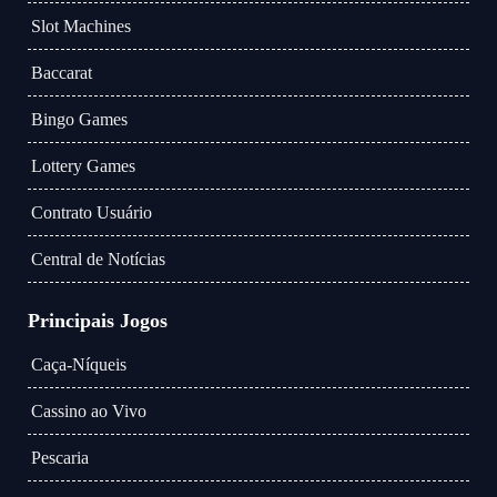
Slot Machines
Baccarat
Bingo Games
Lottery Games
Contrato Usuário
Central de Notícias
Principais Jogos
Caça-Níqueis
Cassino ao Vivo
Pescaria