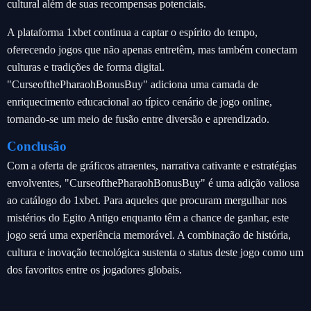
cultural além de suas recompensas potenciais.
A plataforma 1xbet continua a captar o espírito do tempo,
oferecendo jogos que não apenas entretêm, mas também conectam
culturas e tradições de forma digital.
"CurseofthePharaohBonusBuy" adiciona uma camada de
enriquecimento educacional ao típico cenário de jogo online,
tornando-se um meio de fusão entre diversão e aprendizado.
Conclusão
Com a oferta de gráficos atraentes, narrativa cativante e estratégias
envolventes, "CurseofthePharaohBonusBuy" é uma adição valiosa
ao catálogo do 1xbet. Para aqueles que procuram mergulhar nos
mistérios do Egito Antigo enquanto têm a chance de ganhar, este
jogo será uma experiência memorável. A combinação de história,
cultura e inovação tecnológica sustenta o status deste jogo como um
dos favoritos entre os jogadores globais.