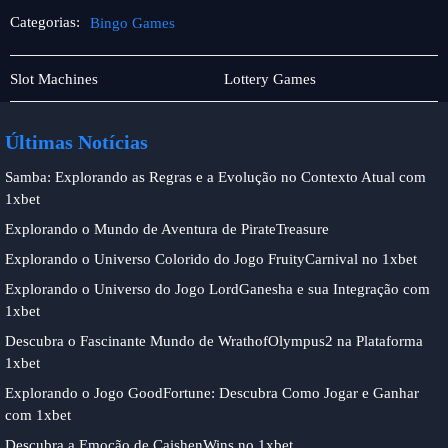
Categorias:
Bingo Games
Contrato
Bingo
Slot Machines
Lottery Games
Usuário
Games
Últimas Notícias
Samba: Explorando as Regras e a Evolução no Contexto Atual com
1xbet
Explorando o Mundo de Aventura de PirateTreasure
Explorando o Universo Colorido do Jogo FruityCarnival no 1xbet
Explorando o Universo do Jogo LordGanesha e sua Integração com
1xbet
Descubra o Fascinante Mundo de WrathofOlympus2 na Plataforma
1xbet
Explorando o Jogo GoodFortune: Descubra Como Jogar e Ganhar
com 1xbet
Descubra a Emoção de CaishenWins no 1xbet