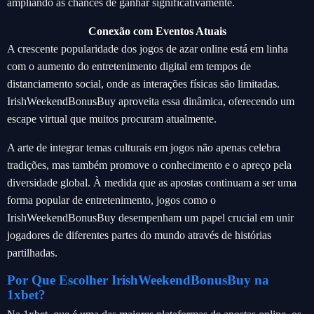
ampliando as chances de ganhar significativamente.
Conexão com Eventos Atuais
A crescente popularidade dos jogos de azar online está em linha
com o aumento do entretenimento digital em tempos de
distanciamento social, onde as interações físicas são limitadas.
IrishWeekendBonusBuy aproveita essa dinâmica, oferecendo um
escape virtual que muitos procuram atualmente.
A arte de integrar temas culturais em jogos não apenas celebra
tradições, mas também promove o conhecimento e o apreço pela
diversidade global. À medida que as apostas continuam a ser uma
forma popular de entretenimento, jogos como o
IrishWeekendBonusBuy desempenham um papel crucial em unir
jogadores de diferentes partes do mundo através de histórias
partilhadas.
Por Que Escolher IrishWeekendBonusBuy na
1xbet?