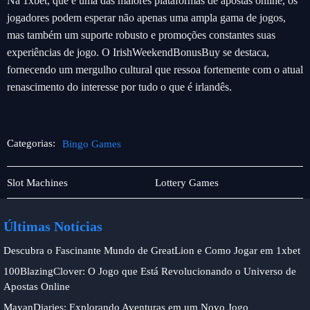
Na 1xbet, que é uma das maiores plataformas de apostas online, os
jogadores podem esperar não apenas uma ampla gama de jogos,
mas também um suporte robusto e promoções constantes suas
experiências de jogo. O IrishWeekendBonusBuy se destaca,
fornecendo um mergulho cultural que ressoa fortemente com o atual
renascimento do interesse por tudo o que é irlandês.
Categorias:
Bingo Games
Contrato
Bingo
Slot Machines
Lottery Games
Usuário
Games
Últimas Notícias
Descubra o Fascinante Mundo de GreatLion e Como Jogar em 1xbet
100BlazingClover: O Jogo que Está Revolucionando o Universo de
Apostas Online
MayanDiaries: Explorando Aventuras em um Novo Jogo