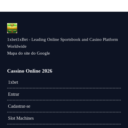
1xbet1xBet - Leading Online Sportsbook and Casino Platform
Worldwide
Mapa do site do Google
Cassino Online 2026
1xbet
Entrar
Cadastrar-se
Slot Machines