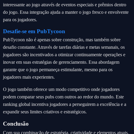
interessante ao jogo através de eventos especiais e prêmios dentro
do jogo. Essa integração ajuda a manter o jogo fresco e envolvente
para os jogadores.
Desafie-se em PubTycoon
PubTycoon não é apenas sobre construção, mas também sobre
desafio constante. Através de tarefas diárias e metas semanais, os
jogadores são incentivados a otimizar continuamente operações e
inovar em suas estratégias de gerenciamento. Essa abordagem
garante que o jogo permaneça estimulante, mesmo para os
jogadores mais experientes.
O jogo também oferece um modo competitivo onde jogadores
podem comparar seus pubs com outros ao redor do mundo. Este
ranking global incentiva jogadores a perseguirem a excelência e a
expandir seus limites criativos e estratégicos.
Conclusão
Com sua combinação de estratégia, criatividade e elementos atuais,