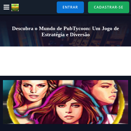
Pular
ENTRAR
CADASTRAR-SE
para
o
conteúdo
Descubra o Mundo de PubTycoon: Um Jogo de
Estratégia e Diversão