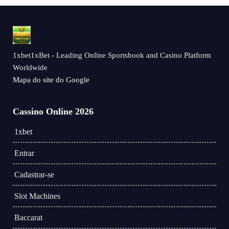
1xbet1xBet - Leading Online Sportsbook and Casino Platform
Worldwide
Mapa do site do Google
Cassino Online 2026
1xbet
Entrar
Cadastrar-se
Slot Machines
Baccarat