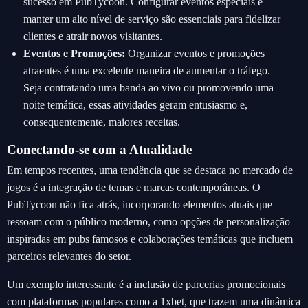
sucesso em PubTycoon. Configurar eventos especiais e
manter um alto nível de serviço são essenciais para fidelizar
clientes e atrair novos visitantes.
Eventos e Promoções:
Organizar eventos e promoções
atraentes é uma excelente maneira de aumentar o tráfego.
Seja contratando uma banda ao vivo ou promovendo uma
noite temática, essas atividades geram entusiasmo e,
consequentemente, maiores receitas.
Conectando-se com a Atualidade
Em tempos recentes, uma tendência que se destaca no mercado de
jogos é a integração de temas e marcas contemporâneas. O
PubTycoon não fica atrás, incorporando elementos atuais que
ressoam com o público moderno, como opções de personalização
inspiradas em pubs famosos e colaborações temáticas que incluem
parceiros relevantes do setor.
Um exemplo interessante é a inclusão de parcerias promocionais
com plataformas populares como a 1xbet, que trazem uma dinâmica