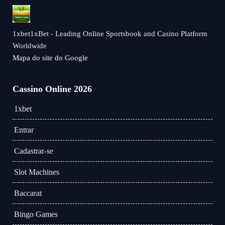
1xbet1xBet - Leading Online Sportsbook and Casino Platform
Worldwide
Mapa do site do Google
Cassino Online 2026
1xbet
Entrar
Cadastrar-se
Slot Machines
Baccarat
Bingo Games