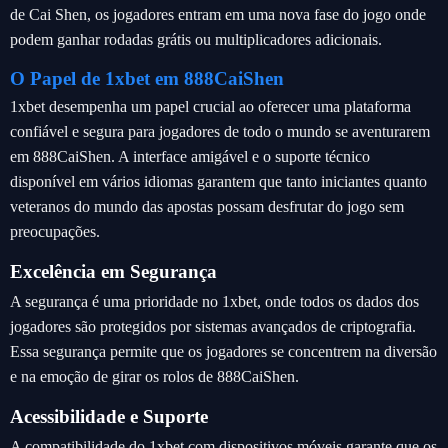
de Cai Shen, os jogadores entram em uma nova fase do jogo onde
podem ganhar rodadas grátis ou multiplicadores adicionais.
O Papel de 1xbet em 888CaiShen
1xbet desempenha um papel crucial ao oferecer uma plataforma
confiável e segura para jogadores de todo o mundo se aventurarem
em 888CaiShen. A interface amigável e o suporte técnico
disponível em vários idiomas garantem que tanto iniciantes quanto
veteranos do mundo das apostas possam desfrutar do jogo sem
preocupações.
Excelência em Segurança
A segurança é uma prioridade no 1xbet, onde todos os dados dos
jogadores são protegidos por sistemas avançados de criptografia.
Essa segurança permite que os jogadores se concentrem na diversão
e na emoção de girar os rolos de 888CaiShen.
Acessibilidade e Suporte
A compatibilidade do 1xbet com dispositivos móveis garante que os