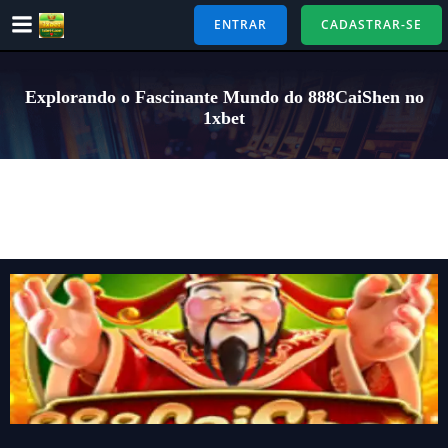
Pular
ENTRAR
CADASTRAR-SE
para
o
conteúdo
Explorando o Fascinante Mundo do 888CaiShen no
1xbet