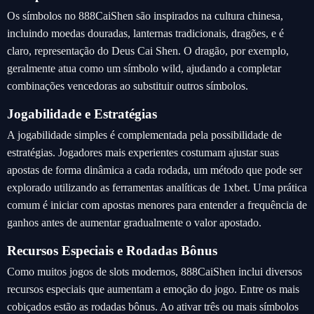
Os símbolos no 888CaiShen são inspirados na cultura chinesa,
incluindo moedas douradas, lanternas tradicionais, dragões, e é
claro, representação do Deus Cai Shen. O dragão, por exemplo,
geralmente atua como um símbolo wild, ajudando a completar
combinações vencedoras ao substituir outros símbolos.
Jogabilidade e Estratégias
A jogabilidade simples é complementada pela possibilidade de
estratégias. Jogadores mais experientes costumam ajustar suas
apostas de forma dinâmica a cada rodada, um método que pode ser
explorado utilizando as ferramentas analíticas de 1xbet. Uma prática
comum é iniciar com apostas menores para entender a frequência de
ganhos antes de aumentar gradualmente o valor apostado.
Recursos Especiais e Rodadas Bônus
Como muitos jogos de slots modernos, 888CaiShen inclui diversos
recursos especiais que aumentam a emoção do jogo. Entre os mais
cobiçados estão as rodadas bônus. Ao ativar três ou mais símbolos