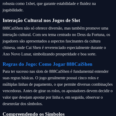
robusta como 1xbet, que garante estabilidade e fluidez na
jogabilidade.
Interação Cultural nos Jogos de Slot
888CaiShen não só oferece diversão, mas também promove uma
interação cultural. Com seu tema centrado no Deus da Fortuna, os
jogadores são apresentados a aspectos fascinantes da cultura
chinesa, onde Cai Shen é reverenciado especialmente durante o
Ano Novo Lunar, simbolizando prosperidade e boa sorte.
Regras do Jogo: Como Jogar 888CaiShen
Para ter sucesso nas slots de 888CaiShen é fundamental entender
suas regras básicas. O jogo geralmente possui cinco rolos e
múltiplas linhas de pagamento, o que permite diversas combinações
vencedoras. Antes de girar os rolos, os apostadores devem decidir o
valor que desejam apostar por linha e, em seguida, observar o
desenrolar dos símbolos.
Compreendendo os Símbolos